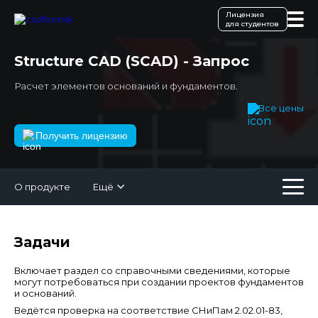
Лицензия
для студентов
Structure CAD (SCAD) - Запрос
Расчет элементов оснований и фундаментов.
Все цены
Получить лицензию
О продукте
Ещё
Задачи
Включает раздел со справочными сведениями, которые
могут потребоваться при создании проектов фундаментов
и оснований.
Ведётся проверка на соответствие СНиПам 2.02.01-83,