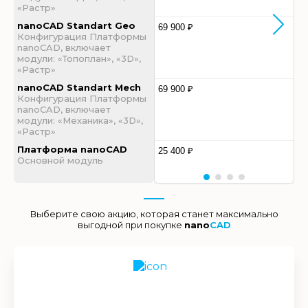
«Растр»
nanoCAD Standart Geo
69 900 ₽
Конфигурация Платформы
nanoCAD, включает
модули: «Топоплан», «3D»,
«Растр»
nanoCAD Standart Mech
69 900 ₽
Конфигурация Платформы
nanoCAD, включает
модули: «Механика», «3D»,
«Растр»
Платформа nanoCAD
25 400 ₽
Основной модуль
Выберите свою акцию, которая станет максимально
выгодной при покупке
nano
CAD