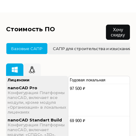
Стоимость ПО
Хочу
скидку
Базовые САПР
САПР для строительства и изысканий
Лицензии
Годовая локальная
nanoCAD Pro
97 500 ₽
Конфигурация Платформы
nanoCAD, включает все
модули, кроме модуля
«Организация» в локальных
лицензиях
nanoCAD Standart Build
69 900 ₽
Конфигурация Платформы
nanoCAD, включает
модули: «СПДС», «3D»,