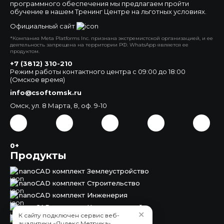
программного обеспечения мы предлагаем пройти
обучение в нашем Тренинг Центре на льготных условиях.
Официальный сайт
*Компания Meta Platforms Inc. признана экстремистской организацией, и ее
деятельность запрещена на территории РФ. WhatsApp является ее
продуктом.
+7 (3812) 310-210
Режим работы контактного центра с 09:00 до 18:00
(Омское время)
info@csoftomsk.ru
Омск, ул. 8 Марта, 8, оф. 9-10
0+
Продукты
nanoCAD комплект Землеустройство
nanoCAD комплект Строительство
nanoCAD комплект Инженерия
nanoCAD комплект Корпоративный
✕
К сайту подключен сервис веб-
nanoCAD Землеустройство
аналитики «Яндекс.Метрика»,