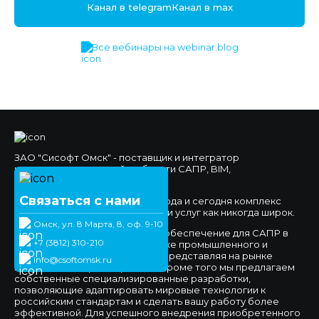
Канал в telegram
Канал в max
Все вебинары на webinar.blog
ЗАО "Сисофт Омск" - поставщик и интегратор
комплексных решений в области САПР, BIM,
Документооборота.
Связаться с нами
Мы работаем на рынке с 1994 года и сегодня комплекс
предлагаемых нами продуктов и услуг как никогда широк.
Омск, ул. 8 Марта, 8, оф. 9-10
Мы предлагаем программное обеспечение для САПР в
+7 (3812) 310-210
сфере машиностроения, а также промышленного и
гражданского строительства, представляя на рынке
info@csoftomsk.ru
ведущих вендоров отраслей. Кроме того мы предлагаем
собственные специализированные разработки,
позволяющие адаптировать мировые технологии к
российским стандартам и сделать вашу работу более
эффективной. Для успешного внедрения приобретенного