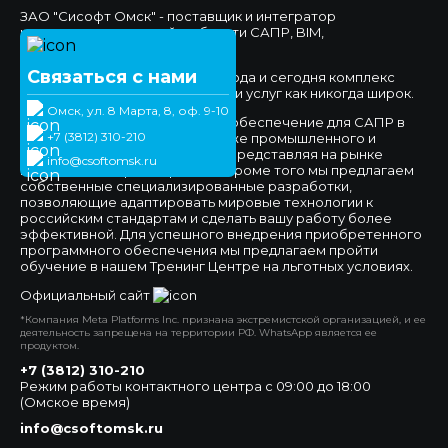
ЗАО "Сисофт Омск" - поставщик и интегратор
комплексных решений в области САПР, BIM,
Документооборота.
Связаться с нами
Мы работаем на рынке с 1994 года и сегодня комплекс
предлагаемых нами продуктов и услуг как никогда широк.
Омск, ул. 8 Марта, 8, оф. 9-10
Мы предлагаем программное обеспечение для САПР в
+7 (3812) 310-210
сфере машиностроения, а также промышленного и
гражданского строительства, представляя на рынке
info@csoftomsk.ru
ведущих вендоров отраслей. Кроме того мы предлагаем
собственные специализированные разработки,
позволяющие адаптировать мировые технологии к
российским стандартам и сделать вашу работу более
эффективной. Для успешного внедрения приобретенного
программного обеспечения мы предлагаем пройти
обучение в нашем Тренинг Центре на льготных условиях.
Официальный сайт
*Компания Meta Platforms Inc. признана экстремистской организацией, и ее
деятельность запрещена на территории РФ. WhatsApp является ее
продуктом.
+7 (3812) 310-210
Режим работы контактного центра с 09:00 до 18:00
(Омское время)
info@csoftomsk.ru