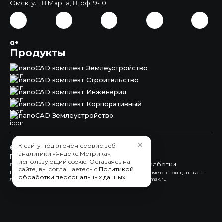
Омск, ул. 8 Марта, 8, оф. 9-10
0+
Продукты
nanoCAD комплект Землеустройство
nanoCAD комплект Строительство
nanoCAD комплект Инженерия
nanoCAD комплект Корпоративный
nanoCAD Землеустройство
✕
К сайту подключен сервис веб-
© 2015 - 2026 ЗАО «СиСофт Омск»
аналитики «Яндекс.Метрика»,
Пользовательское соглашение
использующий cookie. Оставаясь на
обработки
Вы принимаете условия политики в отношении
сайте, вы соглашаетесь с
Политикой
персональных данных
каждый раз, когда оставляете свои данные в
обработки персональных данных
.
любой форме обратной связи на сайте nanocad.csoftomsk.ru