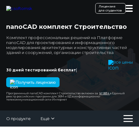
Лицензия
для студентов
nanoCAD комплект Строительство
Комплект профессиональных решений на Платформе
nanoCAD для проектирования и информационного
моделирования архитектурных и конструктивных частей
зданий и сооружений, организации строительства
Все цены
|
30 дней тестирований бесплатно!
Получить лицензию
Программный nanoCAD комплект Строительство включен за
№ 8814
в Единый
реестр российских программ для ЭВМ и БД в информационно-
телекоммуникационной сети Интернет
О продукте
Ещё