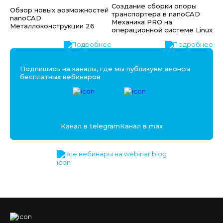
Создание сборки опоры
Обзор новых возможностей
транспортера в nanoCAD
nanoCAD
Механика PRO на
Металлоконструкции 26
операционной системе Linux
Подробнее
Подробнее
Подпишись на каналы, где мы публикуем анонсы
бесплатных вебинаров
Канал в telegram
Канал в max
Все вебинары на webinar.blog