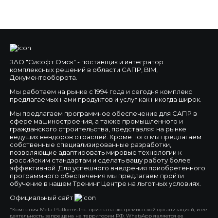
ЗАО "Сисофт Омск" - поставщик и интегратор
комплексных решений в области САПР, BIM,
Документооборота.
Мы работаем на рынке с 1994 года и сегодня комплекс
предлагаемых нами продуктов и услуг как никогда широк.
Мы предлагаем программное обеспечение для САПР в
сфере машиностроения, а также промышленного и
гражданского строительства, представляя на рынке
ведущих вендоров отраслей. Кроме того мы предлагаем
собственные специализированные разработки,
позволяющие адаптировать мировые технологии к
российским стандартам и сделать вашу работу более
эффективной. Для успешного внедрения приобретенного
программного обеспечения мы предлагаем пройти
обучение в нашем Тренинг Центре на льготных условиях.
Официальный сайт
*Компания Meta Platforms Inc. признана экстремистской организацией, и ее
деятельность запрещена на территории РФ. WhatsApp является ее