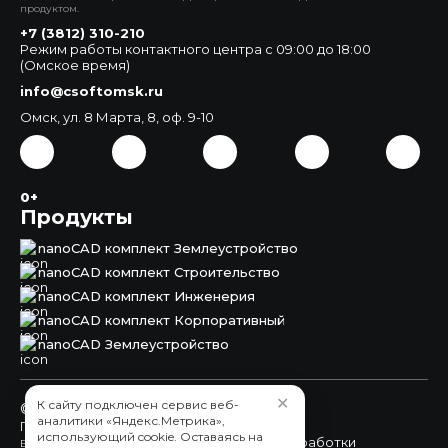
продуктом.
+7 (3812) 310-210
Режим работы контактного центра с 09:00 до 18:00
(Омское время)
info@csoftomsk.ru
Омск, ул. 8 Марта, 8, оф. 9-10
0+
Продукты
nanoCAD комплект Землеустройство
nanoCAD комплект Строительство
nanoCAD комплект Инженерия
nanoCAD комплект Корпоративный
nanoCAD Землеустройство
✕
К сайту подключен сервис веб-
© 2015 - 2026 ЗАО «СиСофт Омск»
аналитики «Яндекс.Метрика»,
Пользовательское соглашение
использующий cookie. Оставаясь на
обработки
Вы принимаете условия политики в отношении