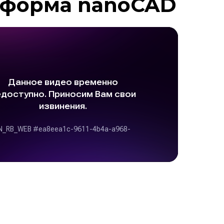
тформа nano
CAD