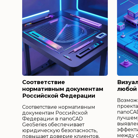
Соответствие
Визуал
нормативным документам
любой
Российской Федерации
Возмож
проекта
Соответствие нормативным
nanoCAD
документам Российской
лучшем
Федерации в nanoCAD
выявле
GeoSeries обеспечивает
эффект
юридическую безопасность,
между 
повышает доверие клиентов,