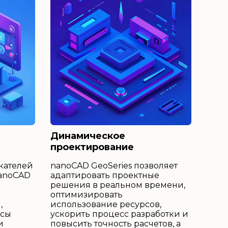
Динамическое
проектирование
кателей
nanoCAD GeoSeries позволяет
nanoCAD
адаптировать проектные
решения в реальном времени,
оптимизировать
,
использование ресурсов,
ссы
ускорить процесс разработки и
и
повысить точность расчетов, а