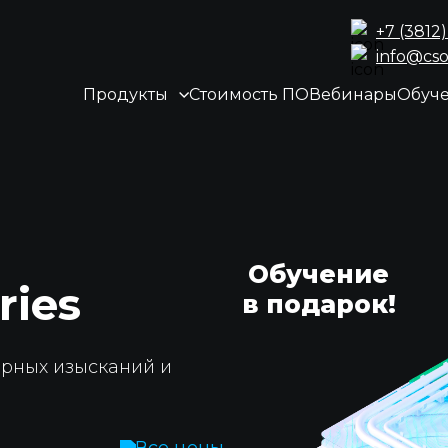
+7 (3812)
info@cso
Продукты
Стоимость ПО
Вебинары
Обуч
Обучение
ries
в подарок!
рных изысканий и
Все цены