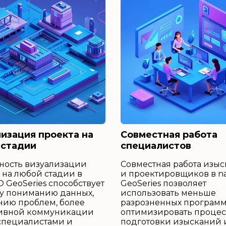
изация проекта на
Совместная работа
 стадии
специалистов
ность визуализации
Совместная работа изыс
 на любой стадии в
и проектировщиков в 
 GeoSeries способствует
GeoSeries позволяет
у пониманию данных,
использовать меньше
нию проблем, более
разрозненных программ
ивной коммуникации
оптимизировать проце
специалистами и
подготовки изысканий 