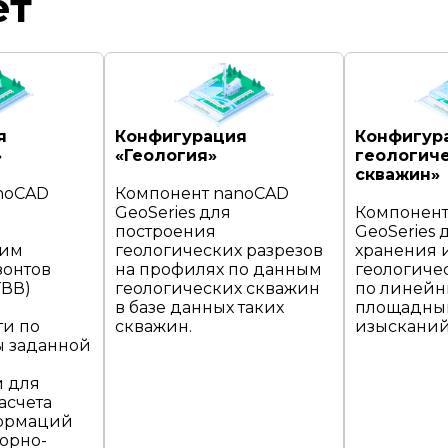
ет
я
Конфигурация
Конфигур
»
«Геология»
геологич
скважин»
noCAD
Компонент nanoCAD
GeoSeries для
Компонент
построения
GeoSeries 
ким
геологических разрезов
хранения 
зонтов
на профилях по данным
геологиче
ГВВ)
геологических скважин
по линейн
в базе данных таких
площадны
ти по
скважин.
изысканий
ы заданной
 для
асчета
формаций
орно-