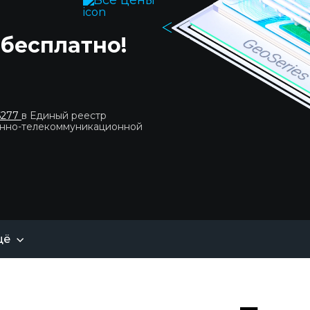
 бесплатно!
|
6277
в Единый реестр
онно-телекоммуникационной
щё