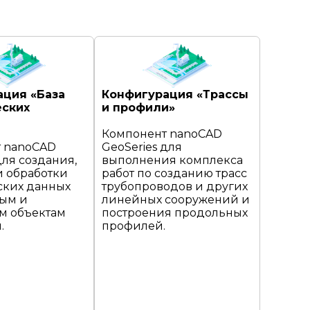
ация «База
Конфигурация «Трассы
еских
и профили»
Компонент nanoCAD
 nanoCAD
GeoSeries для
для создания,
выполнения комплекса
и обработки
работ по созданию трасс
ских данных
трубопроводов и других
ым и
линейных сооружений и
м объектам
построения продольных
.
профилей.