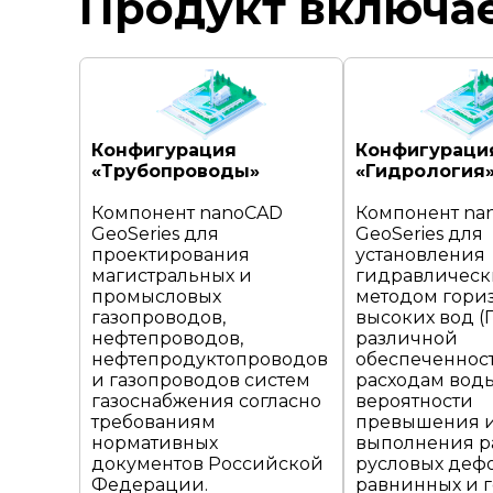
Продукт включа
Конфигурация
Конфигураци
«Трубопроводы»
«Гидрология
Компонент nanoCAD
Компонент na
GeoSeries для
GeoSeries для
проектирования
установления
магистральных и
гидравличес
промысловых
методом гори
газопроводов,
высоких вод (
нефтепроводов,
различной
нефтепродуктопроводов
обеспеченнос
и газопроводов систем
расходам вод
газоснабжения согласно
вероятности
требованиям
превышения и
нормативных
выполнения р
документов Российской
русловых де
Федерации.
равнинных и г