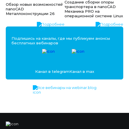
Создание сборки опоры
Обзор новых возможностей
транспортера в nanoCAD
nanoCAD
Механика PRO на
Металлоконструкции 26
операционной системе Linux
Подробнее
Подробнее
Подпишись на каналы, где мы публикуем анонсы
бесплатных вебинаров
Канал в telegram
Канал в max
Все вебинары на webinar.blog