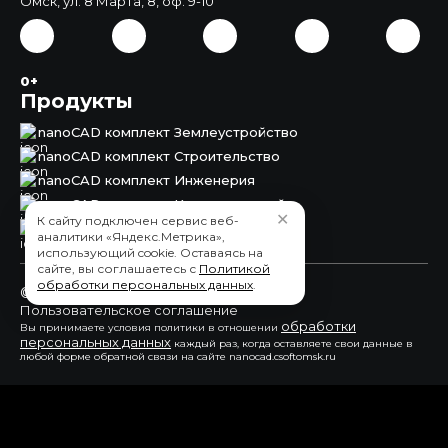
Омск, ул. 8 Марта, 8, оф. 9-10
0+
Продукты
nanoCAD комплект Землеустройство
nanoCAD комплект Строительство
nanoCAD комплект Инженерия
nanoCAD комплект Корпоративный
✕
К сайту подключен сервис веб-
nanoCAD Землеустройство
аналитики «Яндекс.Метрика»,
использующий cookie. Оставаясь на
сайте, вы соглашаетесь с
Политикой
обработки персональных данных
.
© 2015 - 2026 ЗАО «СиСофт Омск»
Пользовательское соглашение
обработки
Вы принимаете условия политики в отношении
персональных данных
каждый раз, когда оставляете свои данные в
любой форме обратной связи на сайте nanocad.csoftomsk.ru