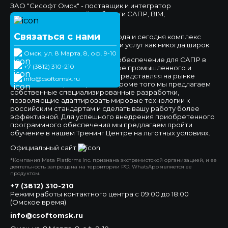
ЗАО "Сисофт Омск" - поставщик и интегратор
комплексных решений в области САПР, BIM,
Документооборота.
Связаться с нами
Мы работаем на рынке с 1994 года и сегодня комплекс
предлагаемых нами продуктов и услуг как никогда широк.
Омск, ул. 8 Марта, 8, оф. 9-10
Мы предлагаем программное обеспечение для САПР в
+7 (3812) 310-210
сфере машиностроения, а также промышленного и
гражданского строительства, представляя на рынке
info@csoftomsk.ru
ведущих вендоров отраслей. Кроме того мы предлагаем
собственные специализированные разработки,
позволяющие адаптировать мировые технологии к
российским стандартам и сделать вашу работу более
эффективной. Для успешного внедрения приобретенного
программного обеспечения мы предлагаем пройти
обучение в нашем Тренинг Центре на льготных условиях.
Официальный сайт
*Компания Meta Platforms Inc. признана экстремистской организацией, и ее
деятельность запрещена на территории РФ. WhatsApp является ее
продуктом.
+7 (3812) 310-210
Режим работы контактного центра с 09:00 до 18:00
(Омское время)
info@csoftomsk.ru