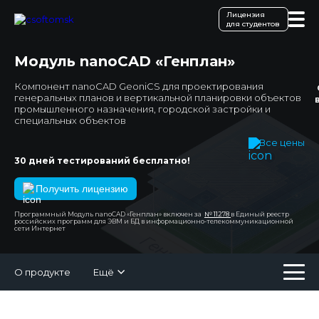
Лицензия
для студентов
Модуль nanoCAD «Генплан»
Компонент nanoCAD GeoniCS для проектирования
генеральных планов и вертикальной планировки объектов
промышленного назначения, городской застройки и
специальных объектов
Все цены
|
30 дней тестирований бесплатно!
Получить лицензию
Программный Модуль nanoCAD «Генплан» включен за
№ 11278
в Единый реестр
российских программ для ЭВМ и БД в информационно-телекоммуникационной
сети Интернет
О продукте
Ещё