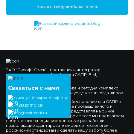
Канал в telegram
Канал в max
Все вебинары на webinar.blog
ЗАО "Сисофт Омск" - поставщик и интегратор
комплексных решений в области САПР, BIM,
Документооборота.
Связаться с нами
Мы работаем на рынке с 1994 года и сегодня комплекс
предлагаемых нами продуктов и услуг как никогда широк.
Омск, ул. 8 Марта, 8, оф. 9-10
Мы предлагаем программное обеспечение для САПР в
+7 (3812) 310-210
сфере машиностроения, а также промышленного и
гражданского строительства, представляя на рынке
info@csoftomsk.ru
ведущих вендоров отраслей. Кроме того мы предлагаем
собственные специализированные разработки,
позволяющие адаптировать мировые технологии к
российским стандартам и сделать вашу работу более