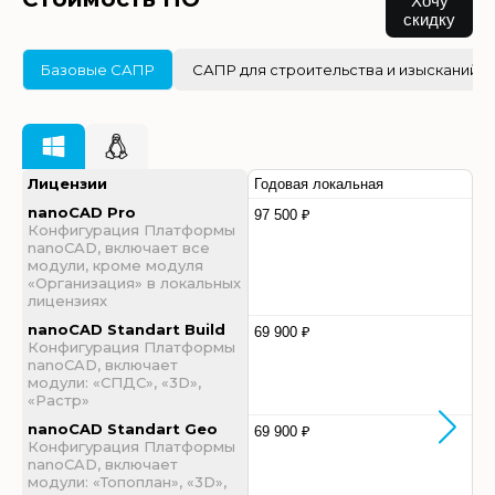
Хочу
скидку
Базовые САПР
САПР для строительства и изысканий
Лицензии
Годовая локальная
nanoCAD Pro
97 500 ₽
Конфигурация Платформы
nanoCAD, включает все
модули, кроме модуля
«Организация» в локальных
лицензиях
nanoCAD Standart Build
69 900 ₽
Конфигурация Платформы
nanoCAD, включает
модули: «СПДС», «3D»,
«Растр»
nanoCAD Standart Geo
69 900 ₽
Конфигурация Платформы
nanoCAD, включает
модули: «Топоплан», «3D»,