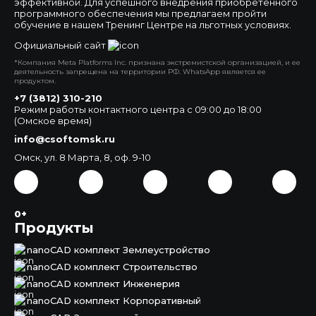
эффективной. Для успешного внедрения приобретенного
программного обеспечения мы предлагаем пройти
обучение в нашем Тренинг Центре на льготных условиях.
Официальный сайт
*Компания Meta Platforms Inc. признана экстремистской организацией, и ее
деятельность запрещена на территории РФ. WhatsApp является ее
продуктом.
+7 (3812) 310-210
Режим работы контактного центра с 09:00 до 18:00
(Омское время)
info@csoftomsk.ru
Омск, ул. 8 Марта, 8, оф. 9-10
0+
Продукты
nanoCAD комплект Землеустройство
nanoCAD комплект Строительство
nanoCAD комплект Инженерия
nanoCAD комплект Корпоративный