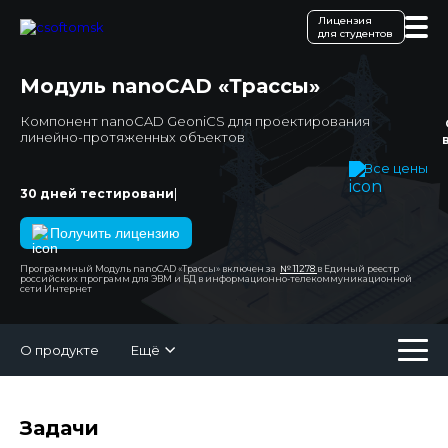
Лицензия
для студентов
Модуль nanoCAD «Трассы»
Компонент nanoCAD GeoniCS для проектирования
линейно-протяженных объектов
Все цены
|
30 дней тестирований беспла
Получить лицензию
Программный Модуль nanoCAD «Трассы» включен за
№ 11278
в Единый реестр
российских программ для ЭВМ и БД в информационно-телекоммуникационной
сети Интернет
О продукте
Ещё
Задачи