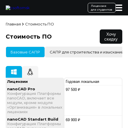
Лицензия
для студентов
Главная
Стоимость ПО
Хочу
Стоимость ПО
скидку
Базовые САПР
САПР для строительства и изысканий
Лицензии
Годовая локальная
nanoCAD Pro
97 500 ₽
Конфигурация Платформы
nanoCAD, включает все
модули, кроме модуля
«Организация» в локальных
лицензиях
nanoCAD Standart Build
69 900 ₽
Конфигурация Платформы