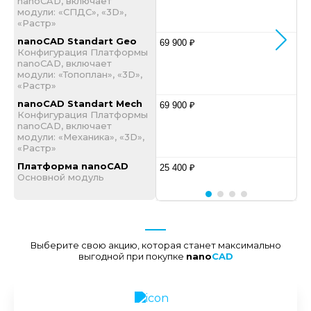
nanoCAD, включает
модули: «СПДС», «3D»,
«Растр»
nanoCAD Standart Geo
69 900 ₽
Конфигурация Платформы
nanoCAD, включает
модули: «Топоплан», «3D»,
«Растр»
nanoCAD Standart Mech
69 900 ₽
Конфигурация Платформы
nanoCAD, включает
модули: «Механика», «3D»,
«Растр»
Платформа nanoCAD
-
25 400 ₽
Основной модуль
Выберите свою акцию, которая станет максимально
выгодной при покупке
nano
CAD