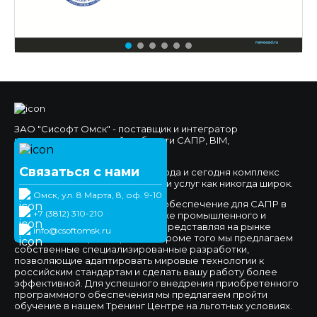
ЗАО "Сисофт Омск" - поставщик и интегратор
комплексных решений в области САПР, BIM,
Документооборота.
Связаться с нами
Мы работаем на рынке с 1994 года и сегодня комплекс
предлагаемых нами продуктов и услуг как никогда широк.
Омск, ул. 8 Марта, 8, оф. 9-10
Мы предлагаем программное обеспечение для САПР в
+7 (3812) 310-210
сфере машиностроения, а также промышленного и
гражданского строительства, представляя на рынке
info@csoftomsk.ru
ведущих вендоров отраслей. Кроме того мы предлагаем
собственные специализированные разработки,
позволяющие адаптировать мировые технологии к
российским стандартам и сделать вашу работу более
эффективной. Для успешного внедрения приобретенного
программного обеспечения мы предлагаем пройти
обучение в нашем Тренинг Центре на льготных условиях.