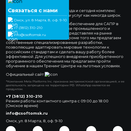
Документооборота.
Связаться с нами
Мы работаем на рынке с 1994 года и сегодня комплекс
предлагаемых нами продуктов и услуг как никогда широк.
Омск, ул. 8 Марта, 8, оф. 9-10
Мы предлагаем программное обеспечение для САПР в
+7 (3812) 310-210
сфере машиностроения, а также промышленного и
гражданского строительства, представляя на рынке
info@csoftomsk.ru
ведущих вендоров отраслей. Кроме того мы предлагаем
собственные специализированные разработки,
позволяющие адаптировать мировые технологии к
российским стандартам и сделать вашу работу более
эффективной. Для успешного внедрения приобретенного
программного обеспечения мы предлагаем пройти
обучение в нашем Тренинг Центре на льготных условиях.
Официальный сайт
*Компания Meta Platforms Inc. признана экстремистской организацией, и ее
деятельность запрещена на территории РФ. WhatsApp является ее
продуктом.
+7 (3812) 310-210
Режим работы контактного центра с 09:00 до 18:00
(Омское время)
info@csoftomsk.ru
Омск, ул. 8 Марта, 8, оф. 9-10