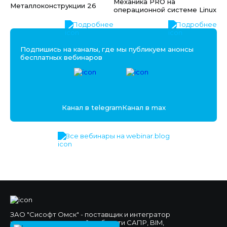
Механика PRO на
Металлоконструкции 26
операционной системе Linux
Подробнее
Подробнее
Подпишись на каналы, где мы публикуем анонсы
бесплатных вебинаров
Канал в telegram
Канал в max
Все вебинары на webinar.blog
ЗАО "Сисофт Омск" - поставщик и интегратор
комплексных решений в области САПР, BIM,