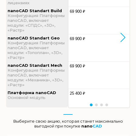
лицензиях
nanoCAD Standart Build
69 900 ₽
Конфигурация Платформы
nanoCAD, включает
модули: «СПДС», «3D»,
«Растр»
nanoCAD Standart Geo
69 900 ₽
Конфигурация Платформы
nanoCAD, включает
модули: «Топоплан», «3D»,
«Растр»
nanoCAD Standart Mech
69 900 ₽
Конфигурация Платформы
nanoCAD, включает
модули: «Механика», «3D»,
«Растр»
Платформа nanoCAD
25 400 ₽
Основной модуль
Выберите свою акцию, которая станет максимально
выгодной при покупке
nano
CAD