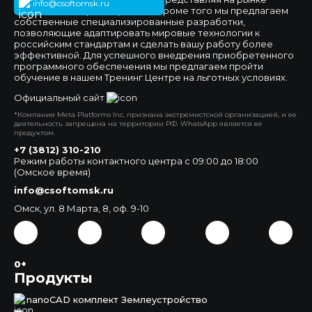
info@csoftomsk.ru
ведущих вендоров отраслей. Кроме того мы предлагаем
собственные специализированные разработки,
позволяющие адаптировать мировые технологии к
российским стандартам и сделать вашу работу более
эффективной. Для успешного внедрения приобретенного
программного обеспечения мы предлагаем пройти
обучение в нашем Тренинг Центре на льготных условиях.
Официальный сайт
*Компания Meta Platforms Inc. признана экстремистской организацией, и ее
деятельность запрещена на территории РФ. WhatsApp является ее
продуктом.
+7 (3812) 310-210
Режим работы контактного центра с 09:00 до 18:00
(Омское время)
info@csoftomsk.ru
Омск, ул. 8 Марта, 8, оф. 9-10
0+
Продукты
nanoCAD комплект Землеустройство