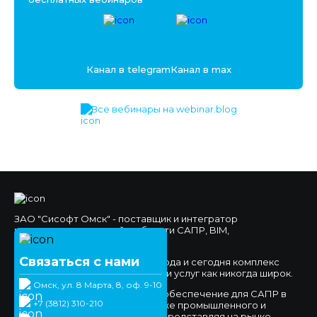
Канал в telegram
Канал в max
Все вебинары на webinar.blog
ЗАО "Сисофт Омск" - поставщик и интегратор
комплексных решений в области САПР, BIM,
Документооборота.
Связаться с нами
Мы работаем на рынке с 1994 года и сегодня комплекс
предлагаемых нами продуктов и услуг как никогда широк.
Омск, ул. 8 Марта, 8, оф. 9-10
Мы предлагаем программное обеспечение для САПР в
+7 (3812) 310-210
сфере машиностроения, а также промышленного и
гражданского строительства, представляя на рынке